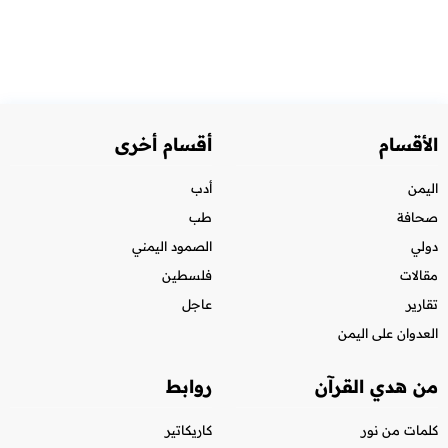
الأقسام
أقسام أخرى
اليمن
أدب
صحافة
طب
دولي
الصمود اليمني
مقالات
فلسطين
تقارير
عاجل
العدوان على اليمن
من هدي القرآن
روابط
كلمات من نور
كاريكاتير