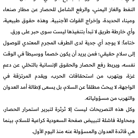
النفط والغاز اليمني، والرفع الشامل للحصار عن مطار صنعاء
وميناء الحديدة، وإخراج القوات الأجنبية. وهذه حقوق طبيعية،
وأي خارطة طريق لا تبدأ بتنفيذها ليست سوى حبر على ورق.
ختاماً: لا يوجد أي جدية لدى الطرف المجرم المعتدي للوصول
إلى سلام حقيقي؛ فمن يريد أن يكون خصماً ووسيطاً في الوقت
نفسه، ويربط رفع الحصار والحقوق الإنسانية بالتخلي عن دعم
غزة، ويتهرب من استحقاقات الحرب، ويقدم المرتزقة في
الواجهة، لا يبحث مطلقاً عن السلام، بل يسعى لإطالة أمد العدوان
والتهرب من مسؤولياته.
وكل هذه التصريحات ليست إلا ثرثرة لتبرير استمرار الحصار،
ومحاولة فاشلة لتبييض صفحة السعودية كراعية للسلام، بينما
هي قائدة العدوان والمسؤولة عنه منذ اليوم الأول.