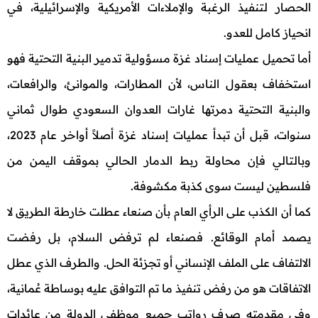
الحصار لتنفيذ الرغبة والإملاءات الأمريكية والإسرائيلية، في
انحياز كامل للعدو.
أما تحميل عمليات إسناد غزة مسؤولية تدمير البنية التحتية فهو
استخفاف بعقول الناس، لأن المطارات، والموانئ، والرافعات،
والبنية التحتية دمرتها غارات العدوان السعودي طوال ثماني
سنوات، قبل أن تبدأ عمليات إسناد غزة أصلاً أواخر عام 2023،
وبالتالي فإن محاولة ربط الدمار الحالي بموقف اليمن من
فلسطين ليست سوى كذبة مكشوفة.
كما أن الكذب على الرأي العام بأن صنعاء عطلت خارطة الطريق لا
يصمد أمام الوقائع. فصنعاء لم ترفض السلام، بل رفضت
الالتفاف على الملف الإنساني أو تجزئة الحل. والطرف الذي عطل
الاتفاقات هو من رفض تنفيذ ما تم التوافق عليه بوساطة عُمانية،
وفي مقدمته صرف رواتب جميع موظفي الدولة من عائدات