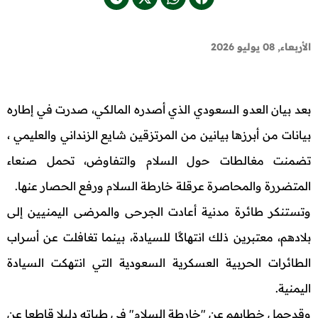
الأربعاء, 08 يوليو 2026
بعد بيان العدو السعودي الذي أصدره المالكي، صدرت في إطاره
بيانات من أبرزها بيانين من المرتزقين شايع الزنداني والعليمي ،
تضمنت مغالطات حول السلام والتفاوض، تحمل صنعاء
المتضررة والمحاصرة عرقلة خارطة السلام ورفع الحصار عنها.
وتستنكر طائرة مدنية أعادت الجرحى والمرضى اليمنيين إلى
بلادهم، معتبرين ذلك انتهاكًا للسيادة، بينما تغافلت عن أسراب
الطائرات الحربية العسكرية السعودية التي انتهكت السيادة
اليمنية.
وقدحمل خطابهم عن "خارطة السلام" في طياته دليلا قاطعا عن