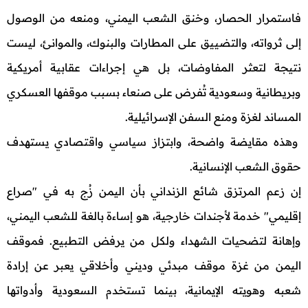
فاستمرار الحصار، وخنق الشعب اليمني، ومنعه من الوصول
إلى ثرواته، والتضييق على المطارات والبنوك، والموانئ، ليست
نتيجة لتعثر المفاوضات، بل هي إجراءات عقابية أمريكية
وبريطانية وسعودية تُفرض على صنعاء بسبب موقفها العسكري
المساند لغزة ومنع السفن الإسرائيلية.
وهذه مقايضة واضحة، وابتزاز سياسي واقتصادي يستهدف
حقوق الشعب الإنسانية.
إن زعم المرتزق شائع الزنداني بأن اليمن زُج به في "صراع
إقليمي" خدمة لأجندات خارجية، هو إساءة بالغة للشعب اليمني،
وإهانة لتضحيات الشهداء ولكل من يرفض التطبيع. فموقف
اليمن من غزة موقف مبدئي وديني وأخلاقي يعبر عن إرادة
شعبه وهويته الإيمانية، بينما تستخدم السعودية وأدواتها