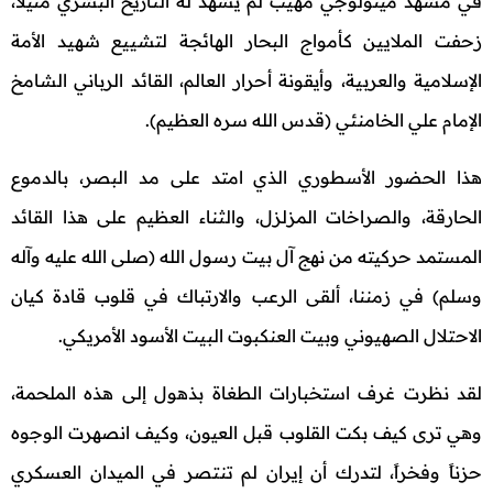
في مشهد ميثولوجي مهيب لم يشهد له التاريخ البشري مثيلاً،
زحفت الملايين كأمواج البحار الهائجة لتشييع شهيد الأمة
الإسلامية والعربية، وأيقونة أحرار العالم، القائد الرباني الشامخ
الإمام علي الخامنئي (قدس الله سره العظيم).
هذا الحضور الأسطوري الذي امتد على مد البصر، بالدموع
الحارقة، والصراخات المزلزل، والثناء العظيم على هذا القائد
المستمد حركيته من نهج آل بيت رسول الله (صلى الله عليه وآله
وسلم) في زمننا، ألقى الرعب والارتباك في قلوب قادة كيان
الاحتلال الصهيوني وبيت العنكبوت البيت الأسود الأمريكي.
لقد نظرت غرف استخبارات الطغاة بذهول إلى هذه الملحمة،
وهي ترى كيف بكت القلوب قبل العيون، وكيف انصهرت الوجوه
حزناً وفخراً، لتدرك أن إيران لم تنتصر في الميدان العسكري