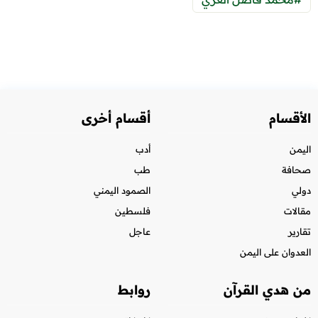
الأقسام
أقسام أخرى
اليمن
أدب
صحافة
طب
دولي
الصمود اليمني
مقالات
فلسطين
تقارير
عاجل
العدوان على اليمن
من هدي القرآن
روابط