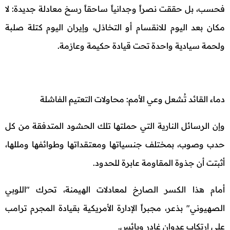
فحسب، بل حققت نصراً وجدانياً ساحقاً رسخ معادلة جديدة: لا
مكان بعد اليوم للانقسام أو التخاذل، وإيران اليوم كتلة صلبة
ولحمة سيادية واحدة تحت قيادة حكيمة وعازمة.
دماء القائد تُشعل وعي الأمم: محاولات التعتيم الفاشلة
وإن الرسائل النارية التي حملتها تلك الحشود المتدفقة من كل
حدب وصوب، بمختلف جنسياتها ومعتقداتها وطوائفها ومللها،
أثبتت أن جذوة المقاومة عابرة للحدود.
أمام هذا الكسر الصارخ لمعادلات الهيمنة، تحرك "اللوبي
الصهيوني" بذعر، مجبراً الإدارة الأمريكية بقيادة المجرم ترامب
على ارتكاب عدوان غادر وبائس.