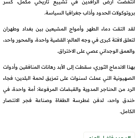
انتفضت أرض الرافدين في تشييع تاريخي مكمل، كسر
بروتوكولات الحدود وأذاب جغرافيا السياسة.
لقد التقت دماء الطهر وأمواج المشيعين بين بغداد وطهران
لتعلق لافتة كبرى في وجه العالم: القضية واحدة، والمحور واحد،
والعمق الوجداني عصي على الاختراق.
بهذا الاندماج الثوري، سقطت إلى الأبد رهانات المنافقين وأدوات
الصهيونية التي عملت لسنوات على تمزيق لحمة البلدين؛ فجاء
الرد من الحناجر المدوية والقبضات المرفوعة: أمة واحدة، في
خندق واحد، لدفن غطرسة الطغاة وصناعة فجر الانتصار
الكامل.
#محمد فاضل العزي