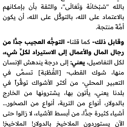
بالله "سُبْحَانَهُ وَتَعَالَى"، والثقة بأن بإمكانهم
بالاعتماد على الله، بالتوكُّل على الله، أن يكون
أمَّةً منتجة.
وقابل ذلك-
كما قلنا
- التوجُّه العجيب جدًّا من
رجال المال والأعمال إلى الاستيراد لكلِّ شيء،
لكل التفاصيل،
يعني:
إلى درجة يندهش الإنسان
منها، شوك القطب- [القُطْبَة] تسمَّى في
التعبير المحلي- من أكثر الأشواك توفُّراً في
بلدنا يعني، يأتون بها، يشترونها من الخارج
بالدولار، أنواع من التربة، أنواع من الصخور...
أشياء كثيرة جدًّا، من أبسط الأشياء، لا زالوا حتى
الآن يستوردون الملاخيخ بالدولار! الملاخيخ!