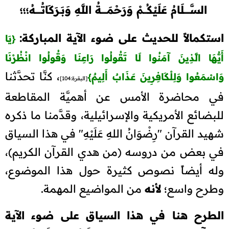
السَّــــــلَامُ عَلَيْكُـــمْ وَرَحْمَـــــةُ اللَّهِ وَبَـرَكَاتُـــــهُ؛؛؛
استكمالاً للحديث على ضوء الآية المباركة:
{
يَا
أَيُّهَا الَّذِينَ آمَنُوا لَا تَقُولُوا رَاعِنَا وَقُولُوا انْظُرْنَا
، كنَّا تحدَّثنا
وَاسْمَعُوا وَلِلْكَافِرِينَ عَذَابٌ أَلِيمٌ
}
[البقرة:104]
في محاضرة الأمس عن أهميَّة المقاطعة
للبضائع الأمريكية والإسرائيلية، وقدَّمنا ما ذكره
شهيد القرآن "رِضْوَانُ اللهِ عَلَيْهِ" في هذا السياق
في بعض من دروسه (من هدي القرآن الكريم)،
وله أيضاً نصوص كثيرة حول هذا الموضوع،
وطرح واسع؛
لأنه
من المواضيع المهمة.
الطرح هنا في هذا السياق على ضوء الآية