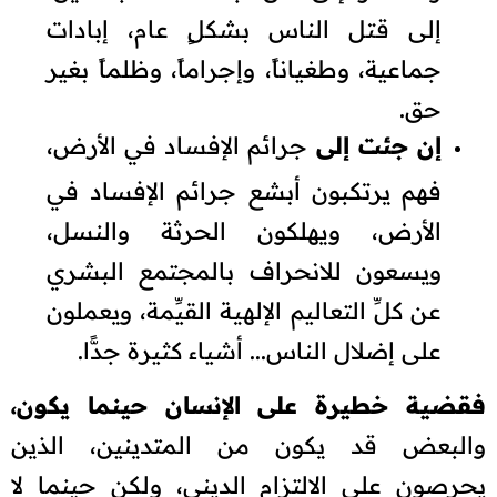
إلى قتل الناس بشكلٍ عام، إبادات
جماعية، وطغياناً، وإجراماً، وظلماً بغير
حق.
إن جئت إلى
جرائم الإفساد في الأرض،
فهم يرتكبون أبشع جرائم الإفساد في
الأرض، ويهلكون الحرثة والنسل،
ويسعون للانحراف بالمجتمع البشري
عن كلِّ التعاليم الإلهية القيِّمة، ويعملون
على إضلال الناس... أشياء كثيرة جدًّا.
فقضية خطيرة على الإنسان حينما يكون،
والبعض قد يكون من المتدينين، الذين
يحرصون على الالتزام الديني، ولكن حينما لا