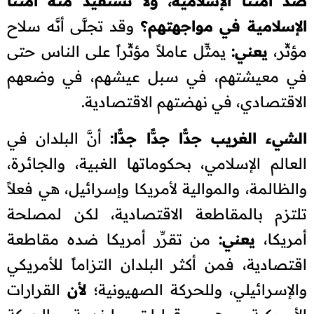
ضد أمَّتنا الإسلامية، ولا تستفيد منه أمَّتنا
الإسلامية في مواجهتهم؟
وقد تجلَّى أنَّه سلاح
مؤثِّر،
يعني:
يمثِّل عاملاً مؤثِّراً على الناس حتى
في معيشتهم، في سبل عيشهم، في وضعهم
الاقتصادي، في نهضتهم الاقتصادية.
الشيء الغريب جدًّا جدًّا جدًّا:
أنَّ البلدان في
العالم الإسلامي، بحكوماتها الغبية، والجائرة،
والظالمة، والموالية لأمريكا وإسرائيل، هي فعلاً
تلتزم بالمقاطعة الاقتصادية، لكن لمصلحة
أمريكا،
يعني:
من تقرِّر أمريكا ضده مقاطعة
اقتصادية، فمن أكثر البلدان التزاماً للأمريكي
والإسرائيلي، وللحركة الصهيونية؛
لأن
القرارات