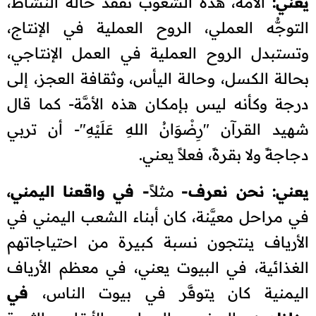
يعني:
الأمَّة، هذه الشعوب تفقد حالة النشاط،
التوجُّه العملي، الروح العملية في الإنتاج،
وتستبدل الروح العملية في العمل الإنتاجي،
بحالة الكسل، وحالة اليأس، وثقافة العجز، إلى
درجة وكأنه ليس بإمكان هذه الأمَّة- كما قال
شهيد القرآن "رِضْوَانُ اللهِ عَلَيْهِ"- أن تربي
دجاجةً ولا بقرةً، فعلاً يعني.
يعني: نحن نعرف-
مثلاً
- في واقعنا اليمني،
في مراحل معيَّنة، كان أبناء الشعب اليمني في
الأرياف ينتجون نسبة كبيرة من احتياجاتهم
الغذائية، في البيوت يعني، في معظم الأرياف
اليمنية كان يتوفَّر في بيوت الناس،
في