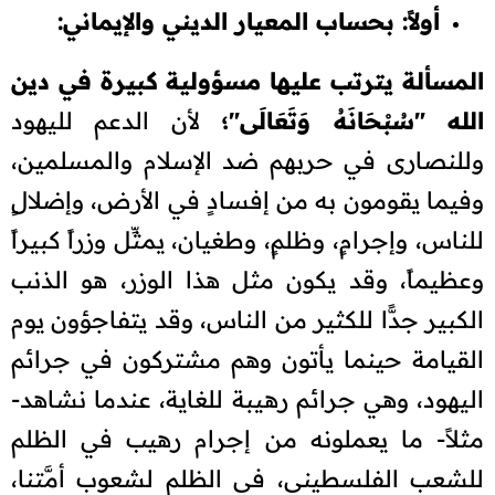
أولاً: بحساب المعيار الديني والإيماني:
المسألة يترتب عليها مسؤولية كبيرة في دين
الله "سُبْحَانَهُ وَتَعَالَى"؛
لأن الدعم لليهود
وللنصارى في حربهم ضد الإسلام والمسلمين،
وفيما يقومون به من إفسادٍ في الأرض، وإضلالٍ
للناس، وإجرامٍ، وظلمٍ، وطغيان، يمثِّل وزراً كبيراً
وعظيماً، وقد يكون مثل هذا الوزر، هو الذنب
الكبير جدًّا للكثير من الناس، وقد يتفاجؤون يوم
القيامة حينما يأتون وهم مشتركون في جرائم
اليهود، وهي جرائم رهيبة للغاية، عندما نشاهد-
مثلاً- ما يعملونه من إجرام رهيب في الظلم
للشعب الفلسطيني، في الظلم لشعوب أمَّتنا،