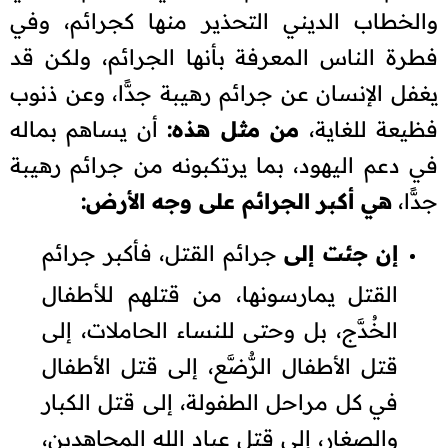
والخطاب الديني التحذير منها كجرائم، وفي
فطرة الناس المعرفة بأنها الجرائم، ولكن قد
يغفل الإنسان عن جرائم رهيبة جدًّا، وعن ذنوب
فظيعة للغاية،
من مثل هذه:
أن يساهم بماله
في دعم اليهود، بما يرتكبونه من جرائم رهيبة
جدًّا،
هي أكبر الجرائم على وجه الأرض:
إن جئت إلى
جرائم القتل، فأكبر جرائم
القتل يمارسونها، من قتلهم للأطفال
الخُدَّج، بل وحتى للنساء الحاملات، إلى
قتل الأطفال الرُّضَّع، إلى قتل الأطفال
في كل مراحل الطفولة، إلى قتل الكبار
والصغار، إلى قتل عباد الله المجاهدين،