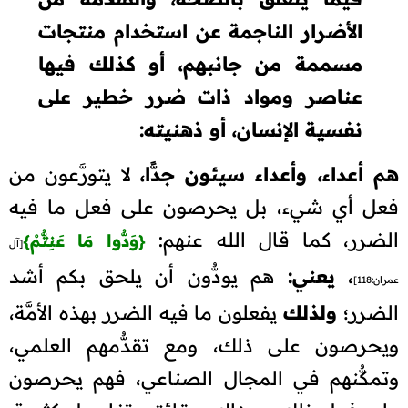
الأضرار الناجمة عن استخدام منتجات
مسممة من جانبهم، أو كذلك فيها
عناصر ومواد ذات ضرر خطير على
نفسية الإنسان، أو ذهنيته:
هم أعداء، وأعداء سيئون جدًّا،
لا يتورَّعون من
فعل أي شيء، بل يحرصون على فعل ما فيه
الضرر، كما قال الله عنهم:
{
وَدُّوا مَا عَنِتُّمْ
}
[آل
،
يعني:
هم يودُّون أن يلحق بكم أشد
عمران:118]
الضرر؛
ولذلك
يفعلون ما فيه الضرر بهذه الأمَّة،
ويحرصون على ذلك، ومع تقدُّمهم العلمي،
وتمكُّنهم في المجال الصناعي، فهم يحرصون