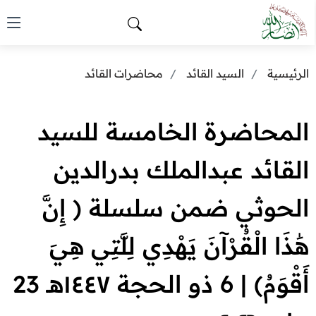
الرئيسية
السيد القائد
محاضرات القائد
المحاضرة الخامسة للسيد
القائد عبدالملك بدرالدين
الحوثي ضمن سلسلة ( إِنَّ
هَٰذَا الْقُرْآنَ يَهْدِي لِلَّتِي هِيَ
أَقْوَمُ) | 6 ذو الحجة ١٤٤٧هـ 23