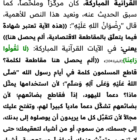
القرآنية المباركة،
كان مركَّزاً وملخَّصاً، كما
سبق الحديث عنه، ونعيد هذا النص للأهمية،
قال "رِضْوَانُ اللهِ عَلَيْهِ":
((هذه الآية تعتبر شهادةً
فيما يتعلَّق بالمقاطعة الاقتصادية، ألم يحصل هنا))
يعني:
في الآيات القرآنية المباركة:
{
لَا تَقُولُوا
،
رَاعِنَا
}
((ألم يحصل هنا مقاطعة لكلمة؟
[البقرة:104]
قاطع المسلمون كلمة في أيام رسول الله "صَلَّى
اللهُ عَلَيْهِ وَعَلَى آلِهِ وَسَلَّم"؛ لأن استخدامها يمثِّل
ماذا؟ دعماً لليهود، إذاً فقاطع بضائعهم؛ لأن
بضائعهم تشكِّل دعماً مادياً كبيراً لهم، وتفتح عليك
مجالاً لأن تتقبَّل كل ما يريدون أن يوصلوه إلى بدنك،
إلى جسمك، من سموم، أو من أشياء لتعقيمك؛ حتى
لا تنجب، وتورِّث عندك أمراضاً مستعصية، أشياء