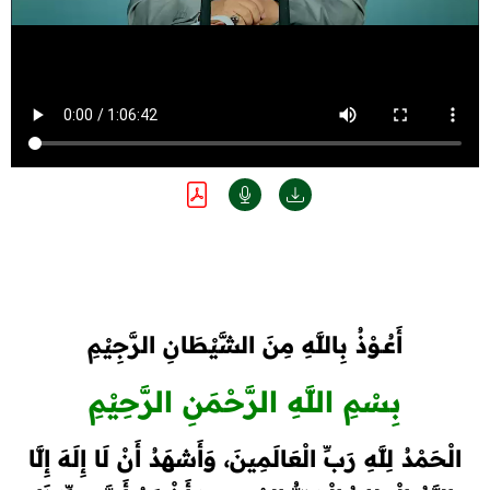
أَعُـوْذُ بِاللَّهِ مِنَ الشَّيْطَانِ الرَّجِيْمِ
بِسْمِ اللَّهِ الرَّحْمَنِ الرَّحِيْمِ
الْحَمْدُ لِلَّهِ رَبِّ الْعَالَمِينَ، وَأَشهَدُ أَنْ لَا إِلَهَ إِلَّا