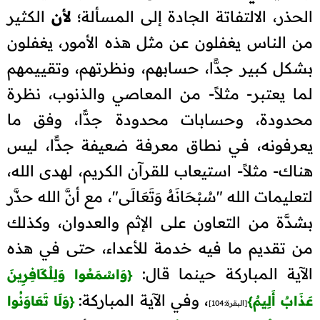
الحذر، الالتفاتة الجادة إلى المسألة؛
لأن
الكثير
من الناس يغفلون عن مثل هذه الأمور، يغفلون
بشكل كبير جدًّا، حسابهم، ونظرتهم، وتقييمهم
لما يعتبر- مثلاً- من المعاصي والذنوب، نظرة
محدودة، وحسابات محدودة جدًّا، وفق ما
يعرفونه، في نطاق معرفة ضعيفة جدًّا، ليس
هناك- مثلاً- استيعاب للقرآن الكريم، لهدى الله،
لتعليمات الله "سُبْحَانَهُ وَتَعَالَى"، مع أنَّ الله حذَّر
بشدَّة من التعاون على الإثم والعدوان، وكذلك
من تقديم ما فيه خدمة للأعداء، حتى في هذه
الآية المباركة حينما قال:
{
وَاسْمَعُوا وَلِلْكَافِرِينَ
، وفي الآية المباركة:
عَذَابٌ أَلِيمٌ
}
{
وَلَا تَعَاوَنُوا
[البقرة:104]