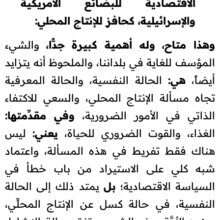
الاقتصادية للبضائع الأمريكية
والإسرائيلية، كحافزٍ للإنتاج المحلي:
وهذا متاح، وله أهمية كبيرة جدًّا،
والشيء
المؤسف للغاية في بلداننا، والملحوظ أنه يتزايد
أيضاً،
هي:
الحالة النفسية، والحالة المعرفية
تجاه مسألة الإنتاج المحلي، والسعي للاكتفاء
الذاتي في الأمور الضرورية،
وفي مقدِّمتها:
الغذاء، والقوت الضروري للحياة،
يعني:
ليس
هناك فقط تفريط في هذه المسألة، واعتماد
شبه كلي على الاستيراد من باب خطأ في
السياسة الاقتصادية؛
بل
يمتد ذلك إلى الحالة
النفسية، في حالة كسل عن الإنتاج المحلِّي،