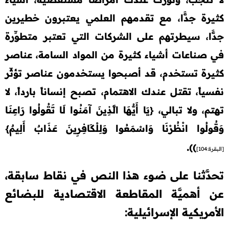
كثيرة جدًّا، مع تقدمهم العلمي يعتبرون خطيرين
جدًّا، سيطرتهم على الشركات التي تعتبر متطوِّرة
في صناعات أشياء كثيرة من المواد السامة، عناصر
كثيرة تستخدم، قد أصبحوا يستخدمون عناصر تؤثِّر
نفسياً، تقتل عندك الاهتمام، تصبح إنساناً بارداً، لا
تهتم، ولا تبالي،
{
يَا أَيُّهَا الَّذِينَ آمَنُوا لَا تَقُولُوا رَاعِنَا
وَقُولُوا انْظُرْنَا وَاسْمَعُوا وَلِلْكَافِرِينَ عَذَابٌ أَلِيمٌ
}
.
))
[البقرة:104]
تحدَّثنا على ضوء هذا النص في نقاط سابقة،
عن أهميَّة المقاطعة الاقتصادية للبضائع
الأمريكية الإسرائيلية: