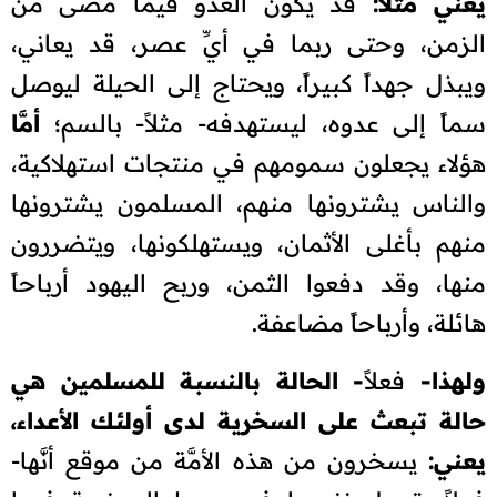
يعني مثلاً:
قد يكون العدو فيما مضى من
الزمن، وحتى ربما في أيِّ عصر، قد يعاني،
ويبذل جهداً كبيراً، ويحتاج إلى الحيلة ليوصل
سماً إلى عدوه، ليستهدفه- مثلاً- بالسم؛
أمَّا
هؤلاء يجعلون سمومهم في منتجات استهلاكية،
والناس يشترونها منهم، المسلمون يشترونها
منهم بأغلى الأثمان، ويستهلكونها، ويتضررون
منها، وقد دفعوا الثمن، وربح اليهود أرباحاً
هائلة، وأرباحاً مضاعفة.
ولهذا-
فعلاً
- الحالة بالنسبة للمسلمين هي
حالة تبعث على السخرية لدى أولئك الأعداء،
يعني:
يسخرون من هذه الأمَّة من موقع أنَّها-