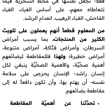
فعلاً- تجعل نفسها في محط السخرية فيما
تتعاطاه معهم، على أساس الغباء، الغباء
الفاحش، الغباء الرهيب، انعدام الرشد.
من المعلوم قطعاً أنهم يعملون على تلويث
الكثير من المنتجات،
بما يسبب أمراض
السرطان، وأمراض فتَّاكة، أمراض متنوعة،
أمراض خطيرة؛
ولهذا
فللمقاطعة لبضائعهم
أهمية صحِّيَّة، والأهمية الصحِّيَّة ينبغي لكل
إنسان راشد- الإنسان يحرص على سلامة
نفسه- أن يهتم بها، وأن تكون دافعاً له إلى
مقاطعة بضائعهم.
تحدَّثنا عن أهميَّة المقاطعة