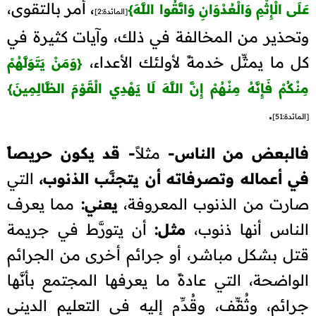
، أمر بالتقوى،
عَلَى الْإِثْمِ وَالْعُدْوَانِ وَاتَّقُوا اللَّهَ
}
[المائدة:2]
وتحذير من المخالفة في ذلك، وآيات كثيرة في
كل ما يمثِّل خدمةً لأولئك الأعداء،
{
وَمَنْ يَتَوَلَّهُمْ
مِنْكُمْ فَإِنَّهُ مِنْهُمْ إِنَّ اللَّهَ لَا يَهْدِي الْقَوْمَ الظَّالِمِينَ
}
.
[المائدة:51]
فالبعض من الناس-
مثلاً
- قد يكون حريصاً
في أعماله وتصرفاته أن يتجنَّب الذنوب،
التي
صارت من الذنوب المعروفة،
يعني:
مما يعرف
الناس أنها ذنوب،
مثل:
أن يتورَّط في جريمة
قتل بشكل مباشر، أو جرائم أخرى من الجرائم
الواضحة، التي عادةً ما يعرفها المجتمع بأنَّها
جرائم، وثُقِّف، وقُدِّم إليه في التعليم الديني