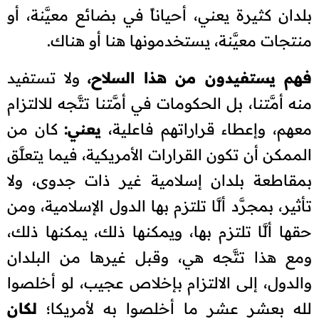
بلدان كثيرة يعني، أحياناً في بضائع معيَّنة، أو
منتجات معيَّنة، يستخدمونها هنا أو هناك.
فهم يستفيدون من هذا السلاح،
ولا تستفيد
منه أمَّتنا، بل الحكومات في أمَّتنا تتَّجه للالتزام
معهم، وإعطاء قراراتهم فاعلية،
يعني:
كان من
الممكن أن تكون القرارات الأمريكية، فيما يتعلَّق
بمقاطعة بلدان إسلامية غير ذات جدوى، ولا
تأثير، بمجرَّد ألَّا تلتزم بها الدول الإسلامية، ومن
حقها ألَّا تلتزم بها، ويمكنها ذلك، يمكنها ذلك،
ومع هذا تتَّجه هي، وقبل غيرها من البلدان
والدول، إلى الالتزام بإخلاص عجيب، لو أخلصوا
لله بعشر عشر ما أخلصوا به لأمريكا؛
لكان