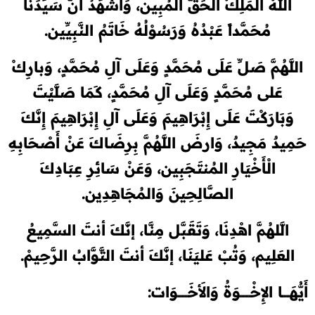
اللَّهُ الْمَلِكُ الْحَقُّ المُبِين، وَأَشْهَدُ أَنَّ سَيِّدَنَا
مُحَمَّداً عَبْدُهُ وَرَسُوْلُهُ خَاتَمُ النَّبِيِّين.
اللَّهُمَّ صَلِّ عَلَى مُحَمَّدٍ وَعَلَى آلِ مُحَمَّدٍ، وَبارِكْ
عَلى مُحَمَّدٍ وَعَلَى آلِ مُحَمَّدٍ، كَمَا صَلَّيْتَ
وَبَارَكْتَ عَلَى إِبْرَاهِيمَ وَعَلَى آلِ إِبْرَاهِيمَ إِنَّكَ
حَمِيدٌ مَجِيدٌ، وَارضَ اللَّهُمَّ بِرِضَاكَ عَنْ أَصْحَابِهِ
الْأَخْيَارِ المُنتَجَبِين، وَعَنْ سَائِرِ عِبَادِكَ
الصَّالِحِينَ وَالمُجَاهِدِين.
الَّلهُمَّ اهْدِنَا، وَتَقَبَّل مِنَّا، إنَّكَ أنتَ السَّمِيعُ
العَلِيم، وَتُبْ عَليَنَا، إنَّكَ أنتَ التَّوَّابُ الرَّحِيمْ.
أَيُّهَـــــا الإِخْـــــــوَةُ وَالأَخَـــــــوَات: