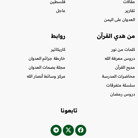
مقالات
فلسطين
تقارير
عاجل
العدوان على اليمن
من هدي القرآن
روابط
كلمات من نور
كاريكاتير
دروس معرفة الله
خارطة جرائم العدوان
مديح القرآن
مجلة بصمات العدوان
محاضرات المدرسة
مركز وسائط أنصار الله
سلسلة متفرقات
دروس رمضان
تابعونا