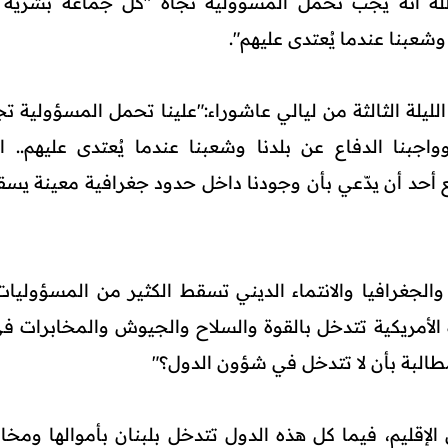
الله أنه يجب تحمل المسؤولية تجاه "كل جماعة بشرية
 وشعبنا عندما يُعتدى عليهم".
لليلة الثالثة من ليالي عاشوراء:"علينا تحمل المسؤولية تج
جبنا الدفاع عن بلدنا وشعبنا عندما يُعتدى عليهم.. ا
ع أحد أن يدّعي بأن وجودنا داخل حدود جغرافية معينة يسق
ة والجغرافيا والانتماء الديني تسقط الكثير من المسؤوليات
حدة الأمريكية تتدخل بالقوة والسلاح والجيوش والمخابرات ف
مطالبة بأن لا تتدخل في شؤون الدول؟"
إقليم، فيما كل هذه الدول تتدخل بلبنان بأموالها ومخابرا