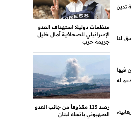
 تدين
منظمات دولية: استهداف العدو
الإسرائيلي للصحافية آمال خليل
ق لنا
جريمة حرب
 فيها
عو له
رصد 113 مقذوفاً من جانب العدو
ابية،
الصهيوني باتجاه لبنان