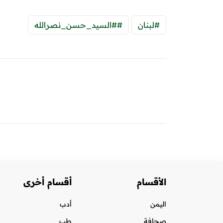
#لبنان
##السيد_حسن_نصرالله
الأقسام
أقسام أخرى
اليمن
أدب
صحافة
طب