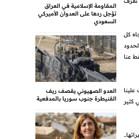
 نعرف
المقاومة الإسلامية في العراق
تؤجل ردها على العدوان الأميركي
السعودي
اه كل
لحدود
ط عنا
 علينا
العدو الصهيوني يقصف ريف
القنيطرة جنوب سوريا بالمدفعية
ي كثير
تها..