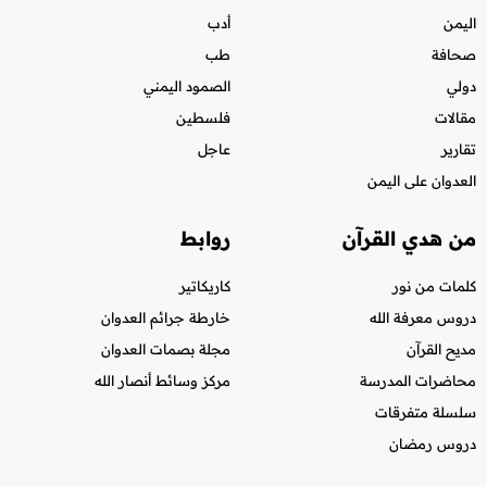
اليمن
أدب
صحافة
طب
دولي
الصمود اليمني
مقالات
فلسطين
تقارير
عاجل
العدوان على اليمن
من هدي القرآن
روابط
كلمات من نور
كاريكاتير
دروس معرفة الله
خارطة جرائم العدوان
مديح القرآن
مجلة بصمات العدوان
محاضرات المدرسة
مركز وسائط أنصار الله
سلسلة متفرقات
دروس رمضان