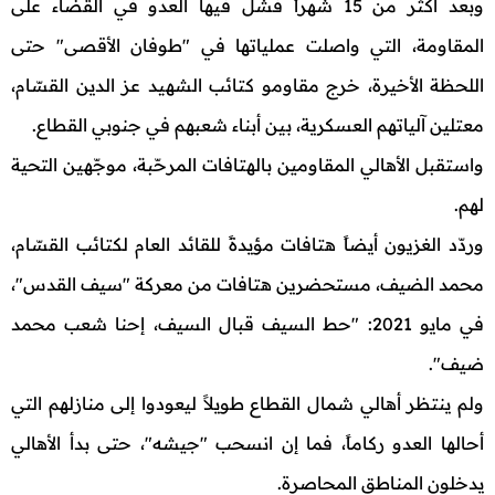
وبعد أكثر من 15 شهراً فشل فيها العدو في القضاء على
المقاومة، التي واصلت عملياتها في "طوفان الأقصى" حتى
اللحظة الأخيرة، خرج مقاومو كتائب الشهيد عز الدين القسّام،
معتلين آلياتهم العسكرية، بين أبناء شعبهم في جنوبي القطاع.
واستقبل الأهالي المقاومين بالهتافات المرحّبة، موجّهين التحية
لهم.
وردّد الغزيون أيضاً هتافات مؤيدةً للقائد العام لكتائب القسّام،
محمد الضيف، مستحضرين هتافات من معركة "سيف القدس"،
في مايو 2021: "حط السيف قبال السيف، إحنا شعب محمد
ضيف".
ولم ينتظر أهالي شمال القطاع طويلاً ليعودوا إلى منازلهم التي
أحالها العدو ركاماً، فما إن انسحب "جيشه"، حتى بدأ الأهالي
يدخلون المناطق المحاصرة.