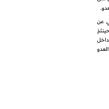
دو.
ي عن
نئذٍ
داخل
لعدو