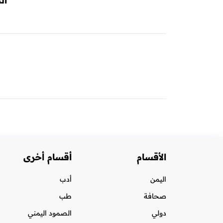
الخم
الأقسام
أقسام أخرى
اليمن
أدب
صحافة
طب
دولي
الصمود اليمني