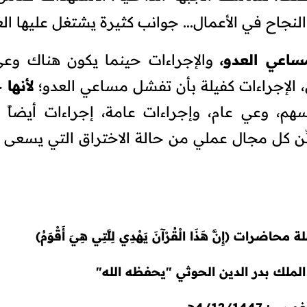
نجاح في الأعمال... جوانب كثيرة يشتغل عليها الع
ساعي العدو،
والإجراءات حينما يكون هناك وع
، الإجراءات كفيلة بأن تفشل مساعي العدو؛
لأنها
حي
سهم، وعي عام، وإجراءات عامة، إجراءات أيضاً 
ِّن كل مجال عملي من حالة الاختراق التي يسعى ا
لة محاضرات (
إِنَّ هَذَا الْقُرْآنَ يَهْدِي لِلَّتِي هِيَ أَقْوَمُ)
 الملك بدر الدين الحوثي "يحفظه الله"