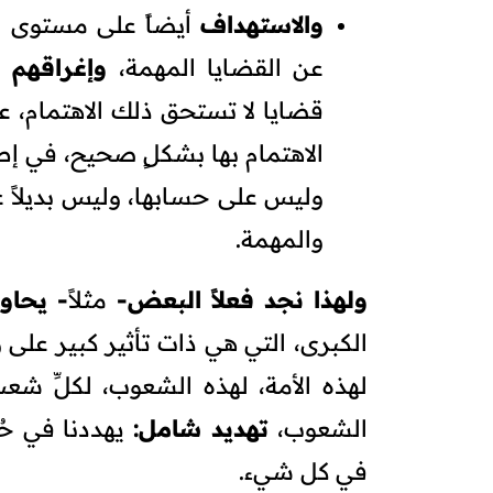
والاستهداف
أيضاً على مستوى ال
عن القضايا المهمة،
وإغراقهم ك
قضايا لا تستحق ذلك الاهتمام، 
الاهتمام بها بشكلٍ صحيح، في إطا
وليس على حسابها، وليس بديلاً ع
والمهمة.
ولهذا نجد فعلاً البعض-
مثلاً
- يحاو
الكبرى، التي هي ذات تأثير كبير على 
لهذه الأمة، لهذه الشعوب، لكلِّ شع
الشعوب،
تهديد شامل:
يهددنا في حُرّ
في كل شيء.