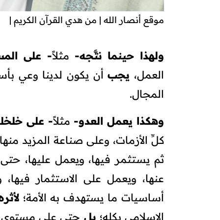
موقع أنصار الله | من هدي القرآن الكريم |
ولهذا حينما نتَّجه-
مثلاً
- على المس
العمل،
يجب
أن يكون لدينا وعي بأس
المجال.
وهكذا يعمل العدو-
مثلاً
- على خلخلة
كلِّ الأزمات، وعلى صناعة المزيد منه
ثم يستثمر فيها، ويعمل عليها، حت
عنها، ويعمل على الاستثمار فيها، و
أساسيات ما يستهدف به الأمة؛
لأثره
الإسلامي بكله؛
بل
حتى على مستوى ال