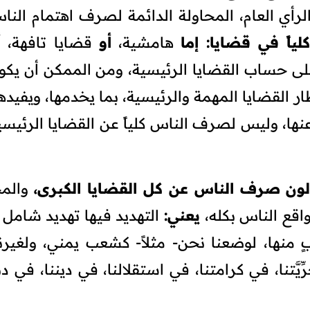
رأي العام، المحاولة الدائمة لصرف اهتمام النا
لياً في قضايا:
إما
هامشية،
أو
قضايا تافهة،
أ
على حساب القضايا الرئيسية، ومن الممكن أن يكو
ر القضايا المهمة والرئيسية، بما يخدمها، ويفيدها
نها، وليس لصرف الناس كلياً عن القضايا الرئيسي
لون صرف الناس عن كل القضايا الكبرى،
والم
واقع الناس بكله،
يعني:
التهديد فيها تهديد شامل 
بٍ منها، لوضعنا نحن- مثلاً- كشعب يمني، ولغيرن
ِيَّتنا، في كرامتنا، في استقلالنا، في ديننا، في دنيا