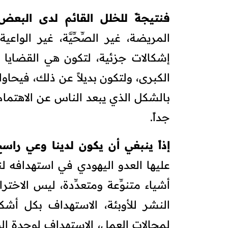
فنتيجةً للخلل القائم لدى البع
المريضة، غير الصِّحِّيَّة، غير الواعي
إشكالات جزئية، لتكون هي القضايا 
الكبرى، ولتكون بديلاً عن ذلك، فيحاو
بالشكل الذي يبعد الناس عن الاهتمام 
جداً.
إذاً ينبغي أن يكون لدينا وعي راسخ
عليها العدو اليهودي في استهدافه لن
أشياء متنوِّعة ومتعدِّدة، ليس الاخت
النشر للأوبئة، الاستهداف بكل أشكا
لمجالات العمل، الاستهداف لوحدة ال