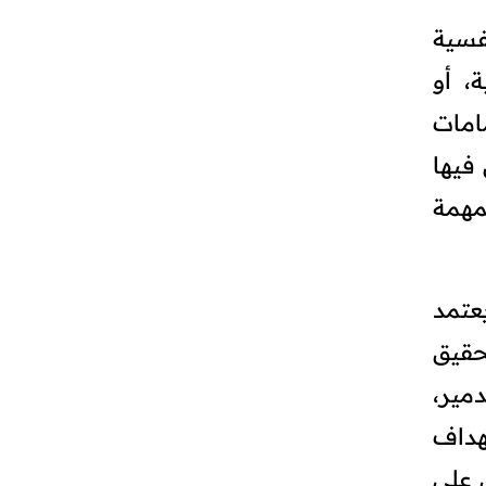
فسية
ة، أو
امات
 فيها
لمهمة
عتمد
حقيق
دمير،
هداف
 على