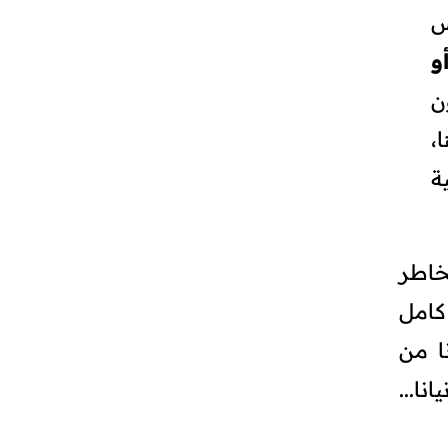
س
و
ن
،
ة
خاطر
كامل
ا من
نا...