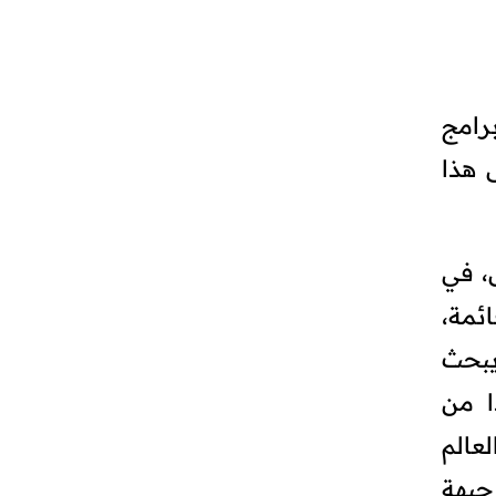
رامج
 هذا
، في
ائمة،
يبحث
ا من
عالم
جبهة