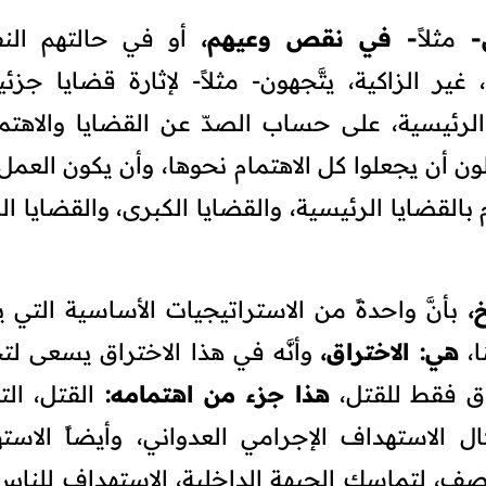
ض-
مثلاً
- في نقص وعيهم،
أو في حالتهم الن
ة، غير الزاكية، يتَّجهون- مثلاً- لإثارة قضايا جزئي
الرئيسية، على حساب الصدّ عن القضايا والاهتم
لون أن يجعلوا كل الاهتمام نحوها، وأن يكون العمل
بالقضايا الرئيسية، والقضايا الكبرى، والقضايا ا
،
بأنَّ واحدةً من الاستراتيجيات الأساسية التي ي
ا،
هي: الاختراق،
وأنَّه في هذا الاختراق يسعى لت
راق فقط للقتل،
هذا جزء من اهتمامه:
القتل، الت
ل الاستهداف الإجرامي العدواني، وأيضاً الاست
صف، لتماسك الجبهة الداخلية، الاستهداف للناس