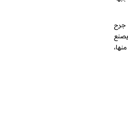
 جرح
يصنع
نها،