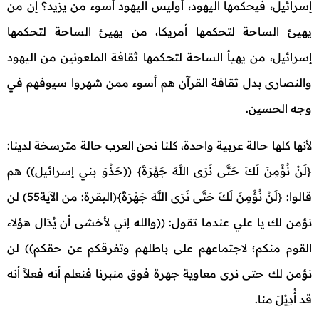
إسرائيل، فيحكمها اليهود، أوليس اليهود أسوء من يزيد؟ إن من
يهيئ الساحة لتحكمها أمريكا، من يهيئ الساحة لتحكمها
إسرائيل، من يهيأ الساحة لتحكمها ثقافة الملعونين من اليهود
والنصارى بدل ثقافة القرآن هم أسوء ممن شهروا سيوفهم في
وجه الحسين.
لأنها كلها حالة عربية واحدة، كلنا نحن العرب حالة مترسخة لدينا:
{لَنْ نُؤْمِنَ لَكَ حَتَّى نَرَى اللَّهَ جَهْرَةً} ((حَذْوَ بني إسرائيل)) هم
قالوا: {لَنْ نُؤْمِنَ لَكَ حَتَّى نَرَى اللَّهَ جَهْرَةً}(البقرة: من الآية55) لن
نؤمن لك يا علي عندما تقول: ((والله إني لأخشى أن يُدَال هؤلاء
القوم منكم؛ لاجتماعهم على باطلهم وتفرقكم عن حقكم)) لن
نؤمن لك حتى نرى معاوية جهرة فوق منبرنا فنعلم أنه فعلاً أنه
قد أُدِيْلَ منا.