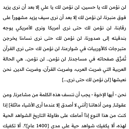
لن نؤمن لك يا حسين، لن نؤمن لك يا علي إلا بعد أن نرى يزيد
فوق منبرنا، لن نؤمن لك إلا بعد أن نرى سيف يزيد مشهوراً على
رقابنا، لن نؤمن لك حتى نرى أمريكا ونرى الأمريكي يوجه
بندقيته إلى صدورنا، لن نؤمن لك حتى نرى نساءنا يخرجن
متبرجات كالأوربيات في شوارعنا، لن نؤمن لك حتى نرى القرآن
تُمَزَّق صفحاته في مساجدنا, لن نؤمن.. لن نؤمن.. هي الحالة
العربية التي ضربت العرب، وضربت القرآن، وضربت الدين, نحن
نعيشها [لن نؤمن لك حتى نرى...]
نحن - أيها الإخوة - يجب أن ننسف هذه الكلمة من مشاعرنا, ومن
عقولنا, ومن أذهاننا [أنني لا أصدق إلا عندما أرى الأشياء ماثلة] إذا
كنت من هذا النوع إذاً أمامك على طاولة التاريخ الشواهد الحية
لهذه، ألا يكفيك شواهد حية على مدى [1400 عام]؟. ألا تكفيك