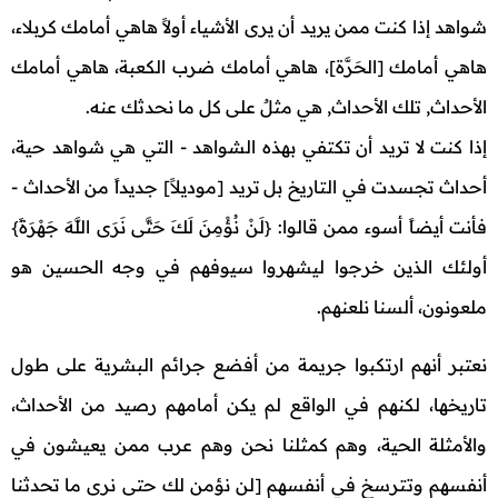
شواهد إذا كنت ممن يريد أن يرى الأشياء أولاً هاهي أمامك كربلاء،
هاهي أمامك [الحَرَّة]، هاهي أمامك ضرب الكعبة، هاهي أمامك
الأحداث, تلك الأحداث, هي مثلٌ على كل ما نحدثك عنه.
إذا كنت لا تريد أن تكتفي بهذه الشواهد - التي هي شواهد حية،
أحداث تجسدت في التاريخ بل تريد [موديلاً] جديداً من الأحداث -
فأنت أيضاً أسوء ممن قالوا: {لَنْ نُؤْمِنَ لَكَ حَتَّى نَرَى اللَّهَ جَهْرَةً}
أولئك الذين خرجوا ليشهروا سيوفهم في وجه الحسين هو
ملعونون، ألسنا نلعنهم.
نعتبر أنهم ارتكبوا جريمة من أفضع جرائم البشرية على طول
تاريخها، لكنهم في الواقع لم يكن أمامهم رصيد من الأحداث،
والأمثلة الحية، وهم كمثلنا نحن وهم عرب ممن يعيشون في
أنفسهم وتترسخ في أنفسهم [لن نؤمن لك حتى نرى ما تحدثنا