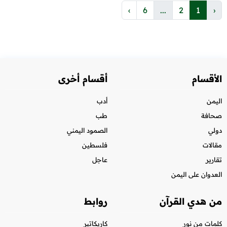
›
6
...
2
1
‹
الأقسام
أقسام أخرى
اليمن
أدب
صحافة
طب
دولي
الصمود اليمني
مقالات
فلسطين
تقارير
عاجل
العدوان على اليمن
من هدي القرآن
روابط
كلمات من نور
كاريكاتير