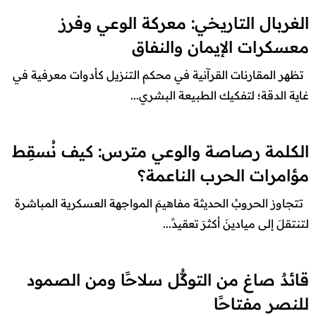
الغربال التاريخي: معركة الوعي وفرز
معسكرات الإيمان والنفاق
تظهر المقارنات القرآنية في محكم التنزيل كأدوات معرفية في
غاية الدقة؛ لتفكيك الطبيعة البشري...
الكلمة رصاصة والوعي مترس: كيف نُسقِط
مؤامرات الحرب الناعمة؟
تتجاوز الحروبُ الحديثة مفاهيمَ المواجهة العسكرية المباشرة
لتنتقلَ إلى ميادينَ أكثرَ تعقيدً...
قائدٌ صاغ من التوكُّل سلاحًا ومن الصمود
للنصر مفتاحًا