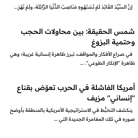
إنَّ السَّيِّدَ القَائِدَ لَمْ تَسْتَهْوِهِ مَنَاصِبُ الدُّنْيَا الزَّائِلَة، ولَمْ تَهْزِ...
شمس الحقيقة: بين محاولات الحجب
وحتمية البزوغ
في صراع الأفكار والمواقف، تبرز ظاهرة إنسانية غريبة؛ وهي
ظاهرة "الإنكار الطوعي". ...
أمريكا الفاشلة في الحرب تعوّض بقناع
"إنساني" مزيف
ينكشف التخبُّط في الاستراتيجية الأمريكية بالمنطقة بأوضح
صوره في تلك المغامرة الجديدة التي ...