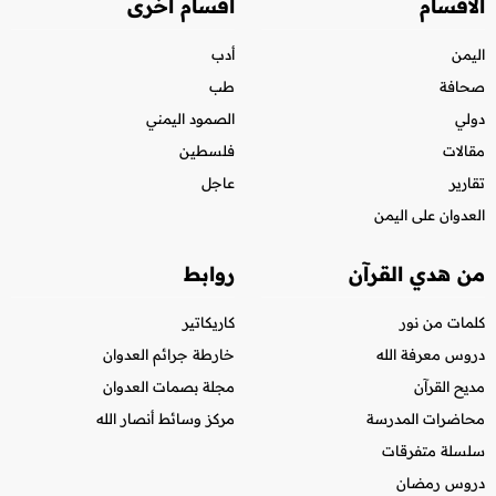
الأقسام
أقسام أخرى
اليمن
أدب
صحافة
طب
دولي
الصمود اليمني
مقالات
فلسطين
تقارير
عاجل
العدوان على اليمن
من هدي القرآن
روابط
كلمات من نور
كاريكاتير
دروس معرفة الله
خارطة جرائم العدوان
مديح القرآن
مجلة بصمات العدوان
محاضرات المدرسة
مركز وسائط أنصار الله
سلسلة متفرقات
دروس رمضان