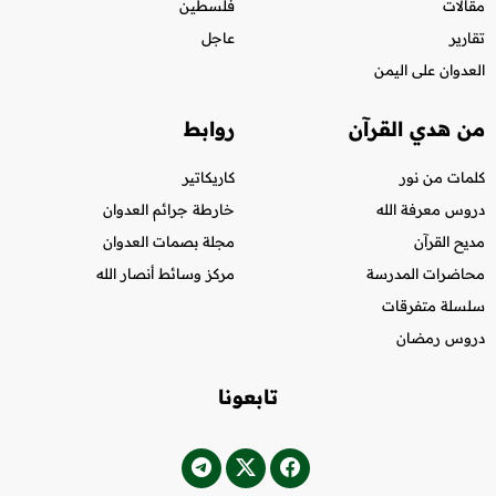
مقالات
فلسطين
تقارير
عاجل
العدوان على اليمن
من هدي القرآن
روابط
كلمات من نور
كاريكاتير
دروس معرفة الله
خارطة جرائم العدوان
مديح القرآن
مجلة بصمات العدوان
محاضرات المدرسة
مركز وسائط أنصار الله
سلسلة متفرقات
دروس رمضان
تابعونا