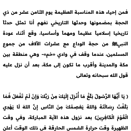
فمن إحياء هذه المناسبة العظيمة يوم الثامن عشر من ذي
الحجة بمضمونها وحدثها التاريخي نفهم أنا تمثل حدثاً
تاريخيا إسلامياً عظيماً ومهماً وأساسيا، وقع أثناء عودة
النبيﷺ من حجة الوداع مع عشرات الآلاف من جموع
المسلمين، عندما وقف في وادي «خم»- وهي منطقة بين
مكة والمدينة وأقرب ما تكون إلى مكة، بعد أن نزل عليه
قول الله سبحانه وتعالى
( يَا أَيُّهَا الرَّسُولُ بَلِّغْ مَا أُنْزِلَ إِلَيْكَ مِنْ رَبِّكَ وَإِنْ لَـمْ تَفْعَلْ فَمَا
بَلَّغْتَ رِسَالَتَهُ وَاللهُ يَعْصِمُكَ مِنَ النَّاسِ إِنَّ اللهَ لَا يَهْدِي
الْقَوْمَ الْكَافِرِينَ) بعد نزول هذه الآية المباركة، وفي وقت
الظهيرة وقت حرارة الشمس الحارقة في ذلك الوقت أعلن