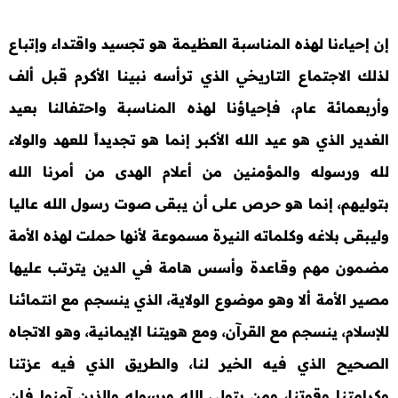
إن إحياءنا لهذه المناسبة العظيمة هو تجسيد واقتداء وإتباع
لذلك الاجتماع التاريخي الذي ترأسه نبينا الأكرم قبل ألف
وأربعمائة عام، فإحياؤنا لهذه المناسبة واحتفالنا بعيد
الغدير الذي هو عيد الله الأكبر إنما هو تجديداً للعهد والولاء
لله ورسوله والمؤمنين من أعلام الهدى من أمرنا الله
بتوليهم، إنما هو حرص على أن يبقى صوت رسول الله عاليا
وليبقى بلاغه وكلماته النيرة مسموعة لأنها حملت لهذه الأمة
مضمون مهم وقاعدة وأسس هامة في الدين يترتب عليها
مصير الأمة ألا وهو موضوع الولاية، الذي ينسجم مع انتمائنا
للإسلام، ينسجم مع القرآن، ومع هويتنا الإيمانية، وهو الاتجاه
الصحيح الذي فيه الخير لنا، والطريق الذي فيه عزتنا
وكرامتنا وقوتنا، ومن يتولى الله ورسوله والذين آمنوا فإن