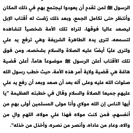
الرسول ﷺ لمن تقدم أن يعودوا ليجتمع بهم في ذلك المكان
وأنتظر حتى تكامل الجمع، وبعد ذلك رُصّت له أقتاب الإبل
ليصعد عاليا فوقها، لتراه تلك الأمة شخصياً لتشاهده
لتسمعه، لترى يده الطاهرة الشريفة وهي ترفع يد علي
ولترى عليًا أيضًا عليه الصلاة والسلام بشخصه، ومن فوق
تلك الأقتاب أعلن الرسول ﷺ موضوعاً هاماً، أعلن قضية
هامّة هي قضية ولاية أمر هذه الأمة، حيث خطب رسول الله
صلوات الله عليه وعلى آله بعد أن صعد وبعد أن رفع يد علي
عليهم جميعا الصلاة والسلام وقال في خطبته العظيمة ”يا
أيها الناس إن الله مولاي وأنا مولى المسلمين أولى بهم من
أنفسهم، فمن كنت مولاه فهذا علي مولاه، اللهم والِ من
والاه، وعادِ من عاداه، وأنصر من نصره، وأخذل من خذله“.