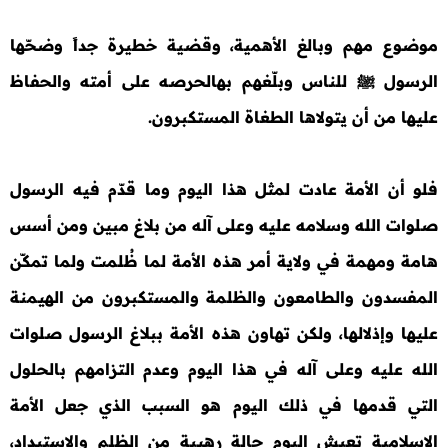
موضوع مهم وبالغ الأهمية، وقضية خطيرة جداً وضحّها
الرسول ﷺ للناس وبلّغهم بهالحرصه على أمته والحفاظ
عليها من أن يتولاها الطغاة المستكبرون.
فلو أن الأمة عادت لمثل هذا اليوم وما قدّم فيه الرسول
صلوات الله وسلامه عليه وعلى آله من بلاغ مبين ومن أسس
هامة ومهمة في ولاية أمر هذه الأمة لما ظُلمت ولما تمكّن
المفسدون والطامعون والظلمة والمستكبرون من الهيمنة
عليها وإذلالها، ولكن تهاون هذه الأمة ببلاغ الرسول صلوات
الله عليه وعلى آله في هذا اليوم وعدم التزامهم بالحلول
التي قدمها في ذلك اليوم هو السبب الذي جعل الأمة
الإسلامية تعيش اليوم حالة رهيبة من الظلم والاستبداد،