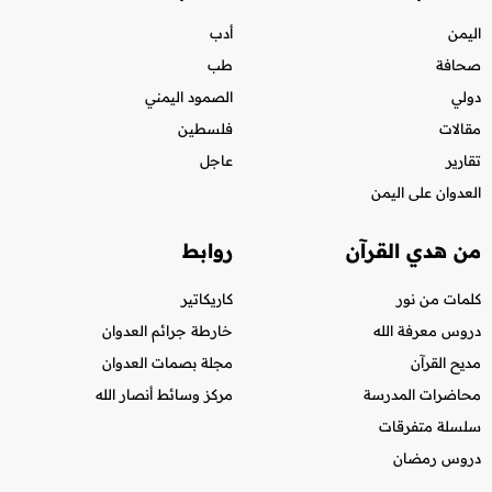
اليمن
أدب
صحافة
طب
دولي
الصمود اليمني
مقالات
فلسطين
تقارير
عاجل
العدوان على اليمن
من هدي القرآن
روابط
كلمات من نور
كاريكاتير
دروس معرفة الله
خارطة جرائم العدوان
مديح القرآن
مجلة بصمات العدوان
محاضرات المدرسة
مركز وسائط أنصار الله
سلسلة متفرقات
دروس رمضان