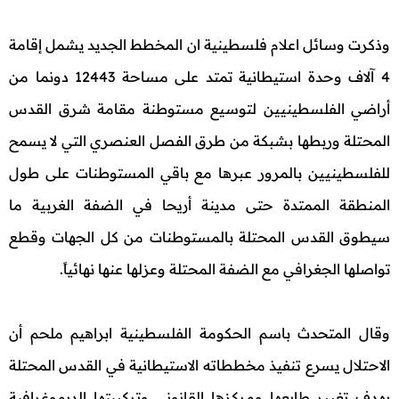
وذكرت وسائل اعلام فلسطينية ان المخطط الجديد يشمل إقامة
4 آلاف وحدة استيطانية تمتد على مساحة 12443 دونما من
أراضي الفلسطينيين لتوسيع مستوطنة مقامة شرق القدس
المحتلة وربطها بشبكة من طرق الفصل العنصري التي لا يسمح
للفلسطينيين بالمرور عبرها مع باقي المستوطنات على طول
المنطقة الممتدة حتى مدينة أريحا في الضفة الغربية ما
سيطوق القدس المحتلة بالمستوطنات من كل الجهات وقطع
تواصلها الجغرافي مع الضفة المحتلة وعزلها عنها نهائياً.
وقال المتحدث باسم الحكومة الفلسطينية ابراهيم ملحم أن
الاحتلال يسرع تنفيذ مخططاته الاستيطانية في القدس المحتلة
بهدف تغيير طابعها ومركزها القانوني وتركيبتها الديموغرافية