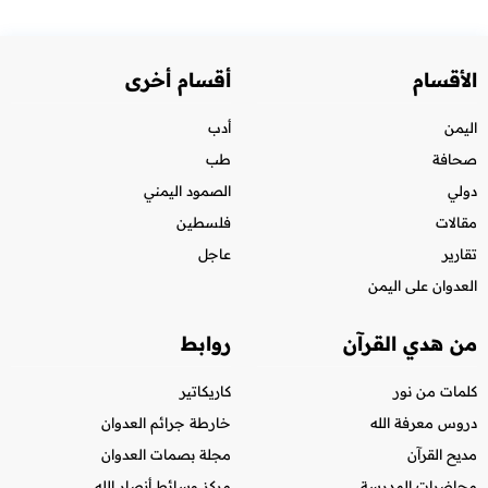
الأقسام
أقسام أخرى
اليمن
أدب
صحافة
طب
دولي
الصمود اليمني
مقالات
فلسطين
تقارير
عاجل
العدوان على اليمن
من هدي القرآن
روابط
كلمات من نور
كاريكاتير
دروس معرفة الله
خارطة جرائم العدوان
مديح القرآن
مجلة بصمات العدوان
محاضرات المدرسة
مركز وسائط أنصار الله