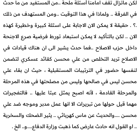
لكن ماتزال تقف امامنا أسئلة ملحة ..من المستفيد من ما حدث
في الفرقة .. ولماذا في هذا التوقيت ..ومن المستهدف من ذلك
.؟ . حقيقة لا يمكن الان الاجابة على اسئلة كبيرة وخطيرة كهذه
الان .. لكن بالتأكيد لا يمكن استبعاد تورط فرضية صرع الاجنحة
داخل حزب الاصلاح ..فما حدث يشير الى ان هناك قيادات في
الاصلاح تريد التخلص من علي محسن كقائد عسكري لتضمن
لنفسها حضور في الترتيبات المستقبلية ، حيث ان بقاء علي
محسن ليس في صالحها وليس من مصلحتها في هذه المرحلة
والمرحلة القادمة ، لأنه اصبح يمثل عبئا عليها .. فالتفجيرات
مهما قيل حولها من تبريرات الا انها عمل مدبر وموجه ضد علي
محسن ....والحديث عن ماس كهربائي .. يثير الضحك والسخرية
.. او القول انه حادث عارض كما ذهبت وزارة الدفاع....و.. الخ .