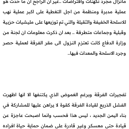
ماتزال مجرد تكهنات وافتراضات ..غير ان الراجح ان ما حدث هو
عملية مدبرة ومنظمة من اجل التغطية على اكبر عملية نهب
للاسلحة الخفيفة والثقيلة والتي تم توزيعها على مليشيات حزبية
وقبلية وجماعات متطرفة .. بعد ان ذكرت معلومات ان لجنة من
وزارة الدفاع كانت تعتزم النزول الى مقر الفرقة لعملية حصر
وجرد الاسلحة والمعدات فيها..
تفجيرات الفرقة وبرغم الغموض الذي يكتنفها الا انها اظهرت
الفشل الذريع لقيادة الفرقة كقوة لا يراهن عليها للمشاركة في
بناء اليمن الجديد ، ليس هذا فحسب وانما اصبحت عاجزة عن
قيادة حتى معسكر وغير قادرة على ضمان حماية حياة افراده