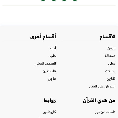
الأقسام
أقسام أخرى
اليمن
أدب
صحافة
طب
دولي
الصمود اليمني
مقالات
فلسطين
تقارير
عاجل
العدوان على اليمن
من هدي القرآن
روابط
كلمات من نور
كاريكاتير