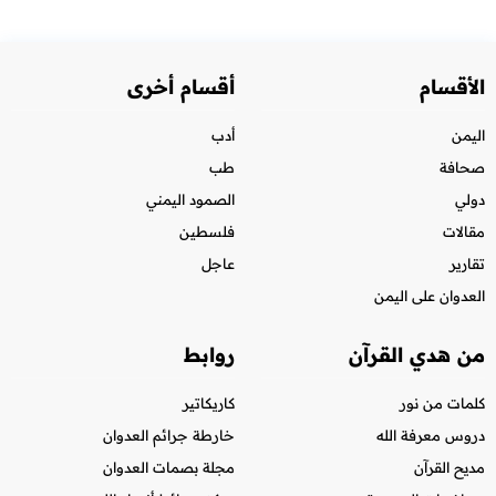
الأقسام
أقسام أخرى
اليمن
أدب
صحافة
طب
دولي
الصمود اليمني
مقالات
فلسطين
تقارير
عاجل
العدوان على اليمن
من هدي القرآن
روابط
كلمات من نور
كاريكاتير
دروس معرفة الله
خارطة جرائم العدوان
مديح القرآن
مجلة بصمات العدوان