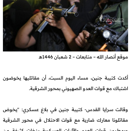
موقع أنصار الله – متابعات – 2 شعبان 1446هـ
أكدت كتيبة جنين، مساء اليوم السبت، أن مقاتليها يخوضون
اشتباك مع قوات العدو الصهيوني بمحور الشرقية.
وقالت سرايا القدس- كتيبة جنين في بلاغ عسكري: "يخوض
مقاتلونا معارك ضارية مع قوات الاحتلال في محور الشرقية
ويمطرون قوات العدو والآليات العسكرية بزخات كثيفة من