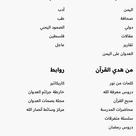
اليمن
أدب
صحافة
طب
دولي
الصمود اليمني
مقالات
فلسطين
تقارير
عاجل
العدوان على اليمن
من هدي القرآن
روابط
كلمات من نور
كاريكاتير
دروس معرفة الله
خارطة جرائم العدوان
مديح القرآن
مجلة بصمات العدوان
محاضرات المدرسة
مركز وسائط أنصار الله
سلسلة متفرقات
دروس رمضان