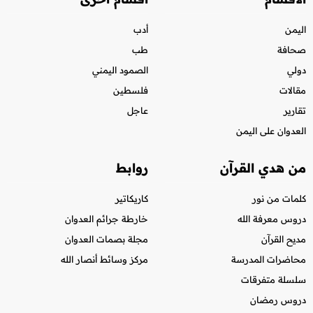
اليمن
أدب
صحافة
طب
دولي
الصمود اليمني
مقالات
فلسطين
تقارير
عاجل
العدوان على اليمن
من هدي القرآن
روابط
كلمات من نور
كاريكاتير
دروس معرفة الله
خارطة جرائم العدوان
مديح القرآن
مجلة بصمات العدوان
محاضرات المدرسة
مركز وسائط أنصار الله
سلسلة متفرقات
دروس رمضان