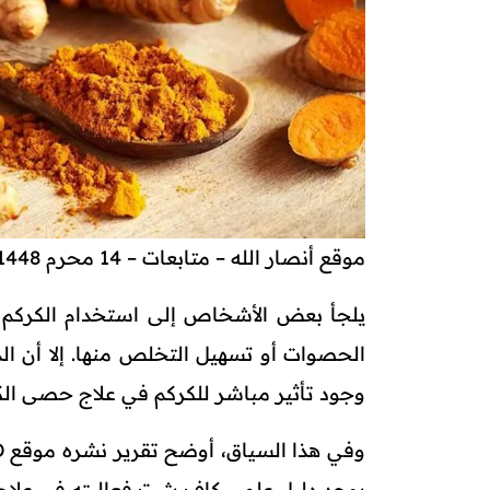
موقع أنصار الله – متابعات – 14 محرم 1448هـ
يلجأ بعض الأشخاص إلى استخدام الكركم ك
الحصوات أو تسهيل التخلص منها. إلا أن الدر
وجود تأثير مباشر للكركم في علاج حصى الك
يوجد دليل علمي كافٍ يثبت فعاليته في علاج 