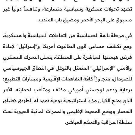
تشهد تحولات عسكرية وسياسية متسارعة، وتنافساً دولياً غير
مسبوق على البحر الأحمر ومضيق باب المندب.
في مرحلة بالغة الحساسية من التفاعلات السياسية والعسكرية،
ومع تكشف مساعي قوى الطاغوت أمريكا و"إسرائيل" لإعادة
فرض هيمنتها المباشرة على المنطقة، يتجلى التحرك العسكري
والأمني "الإسرائيلي" المتمثل بالتوغل في النطاق الجيوسياسي
للصومال، متجاوزاً كافة التفاهمات الإقليمية ومسارات التطبيع؛
برعاية ودعم لوجستي أمريكي مكثف ومتأهب لحمايته، الأمر
الذي يمنح الكيان مزايا استراتيجية نوعية تمهد له الطريق لإطباق
الحصار ووضع المحيط الإقليمي والممرات المائية الحيوية تحت
سلطة المراقبة والتحكم المباشر.