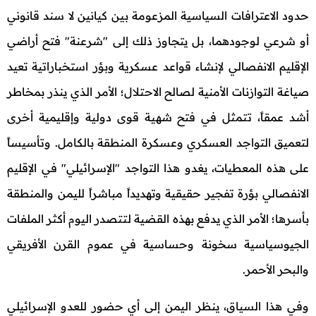
حدود الاعترافات السياسية المزعومة بين كيانين لا سند قانوني
أو شرعي لوجودهما، بل يتجاوز ذلك إلى "شرعنة" فتح أراضي
الإقليم الانفصالي لإنشاء قواعد عسكرية وبؤر استخباراتية تعيد
صياغة التوازنات الأمنية لصالح الاحتلال؛ الأمر الذي ينذر بمخاطر
أشد عمقاً، تتمثل في فتح شهية قوى دولية وإقليمية أخرى
لتعميق التواجد العسكري وعسكرة المنطقة بالكامل. وتأسيساً
على هذه المعطيات، يغدو هذا التواجد "الإسرائيلي" في الإقليم
الانفصالي بؤرة تفجير حقيقية وتهديداً مباشراً لليمن والمنطقة
بأسرها؛ الأمر الذي يدفع بهذه القضية لتتصدر اليوم أكثر الملفات
الجيوسياسية سخونة وحساسية في عموم القرن الأفريقي
والبحر الأحمر.
وفي هذا السياق، ينظر اليمن إلى أي حضور للعدو الإسرائيلي