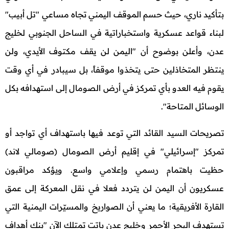
بتأكيد ناري، حيث حسم الموقف اليمني تجاه مساعي "تل أبيب"
لبناء قواعد عسكرية واستخباراتية في الساحل الجنوبي لخليج
عدن، وأعلن بوضوح أن "اليمن لن يقف مكتوف الأيدي، ولن
ينتظر المتخاذلين حتى يتخذوا موقفاً، بل سيبادر في أي وقت
يقوم فيه العدو بأي تمركز في أرض الصومال إلى استهدافه بكل
الوسائل المتاحة".
تصريحات السيد القائد التي توعد فيها باستهداف أي تواجد أو
تمركز "إسرائيلي" في إقليم أرض الصومال (صومالي لاند)
حظيت باهتمام رسمي وإعلامي واسع. ويؤكد مراقبون
عسكريون أن اليمن لن يتردد فعلا في نقل المعركة إلى عمق
القارة الأفريقية؛ ما يعني أن الصواريخ والمسيّرات اليمنية التي
تستهدف البحر الأحمر وخليج عدن باتت تمتلك الآن "بنك أهداف