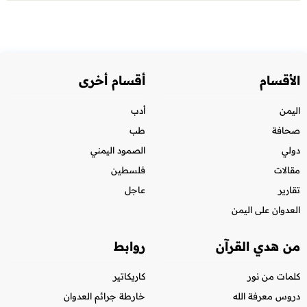
الأقسام
أقسام أخرى
اليمن
أدب
صحافة
طب
دولي
الصمود اليمني
مقالات
فلسطين
تقارير
عاجل
العدوان على اليمن
من هدي القرآن
روابط
كلمات من نور
كاريكاتير
دروس معرفة الله
خارطة جرائم العدوان