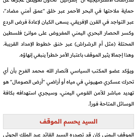
حماية ملاحتها في البحر الأحمر عبر خلق "عمق أمني مضاد"،
عبر التواجد في القرن الإفريقي. يسعى الكيان لإعادة فرض الردع
وكسر الحصار البحري اليمني المفروض على موانئ فلسطين
المحتلة (مثل أم الرشراش) عبر خنق خطوط الإمداد القريبة.
وهذا إجمالا يثير الموقف باعتبار الأمر خطراً ينبغي إنهاؤه.
ويؤكد عضو المكتب السياسي لأنصار الله محمد الفرح بأن أي
تحرك عسكري صهيوني في مياه أو أراضي "أرض الصومال" هو
تهديد مباشر للأمن القومي اليمني، وسيجري استهدافه بكافة
الوسائل المتاحة فوراً.
السيد يحسم الموقف
الموقف اليمني كان قد تصدره السيد القائد عبد الملك الحوثي