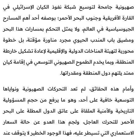
صهيونية جامحة لتوسيع شبكة نفوذ الكيان الإسرائيلي في
القارة الأفريقية وجنوب البحر الأحمر؛ بوصفه أحد أهم المسارح
الجيوسياسية في العالم، ولا يمثل التحكم بمسارات هذا البحر
ومضيق باب المندب الحيوي مجرد مناورة مؤقتة، بل خطوة
محورية لتهيئة المناخات الدولية والإقليمية لإعادة تشكيل خارطة
المنطقة، وبما يخدم الطموح الصهيوني التوسعي في إقامة كيانٍ
ممتد يلتهم دول المنطقة ومقدراتها.
وأمام هذه الحقائق، لم تعد التحركات الصهيونية ونواياها
التوسعية خافية على أحد، وهو ما يرفع من حجم المسؤولية
التاريخية والأمنية الملقاة على عاتق الدول المطلة على البحر
الأحمر للتحرك العاجل، ولجم هذا العدو عن حالة السعار
الاستعماري التي تسيطر عليه، فهذا الوجود الخطير لا يتوقف عند