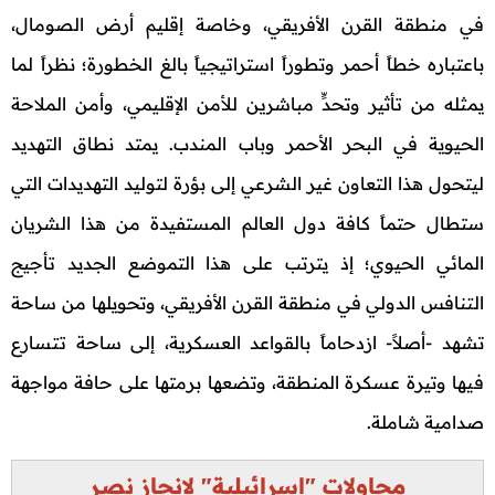
في منطقة القرن الأفريقي، وخاصة إقليم أرض الصومال،
باعتباره خطاً أحمر وتطوراً استراتيجياً بالغ الخطورة؛ نظراً لما
يمثله من تأثير وتحدٍّ مباشرين للأمن الإقليمي، وأمن الملاحة
الحيوية في البحر الأحمر وباب المندب. يمتد نطاق التهديد
ليتحول هذا التعاون غير الشرعي إلى بؤرة لتوليد التهديدات التي
ستطال حتماً كافة دول العالم المستفيدة من هذا الشريان
المائي الحيوي؛ إذ يترتب على هذا التموضع الجديد تأجيج
التنافس الدولي في منطقة القرن الأفريقي، وتحويلها من ساحة
تشهد -أصلاً- ازدحاماً بالقواعد العسكرية، إلى ساحة تتسارع
فيها وتيرة عسكرة المنطقة، وتضعها برمتها على حافة مواجهة
صدامية شاملة.
محاولات "إسرائيلية" لإنجاز نصر