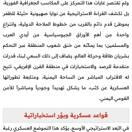
ولم تقتصر غايات هذا التمركز على المكاسب الجغرافية الفورية،
بل تكشف القراءة الاستراتيجية عن نوايا صهيونية حثيثة للظفر
بموطئ قدم دائم بالقرب من خطوط الملاحة الدولية، وانتزاع
واحدة من أهم الأوراق الجيوسياسية من أيدي العرب
والمسلمين؛ بما يمكّنه من خنق شعوب المنطقة عبر التحكم
بشريان طاقة وحركة العالم. يضاف إلى ذلك السعي لبناء قدرات
متقدمة للرصد والاستخبارات في منطقة القرن الإفريقي، تتيح
له الاقتراب المباشر من الساحة اليمنية، ومتابعة تطوراتها
العسكرية عن كثب، ما يشكل تهديداً وجودياً ومباشراً للأمن
القومي اليمني.
قواعد عسكرية وبؤر استخباراتية
في البُعد الاستراتيجي الأوسع، يؤكد هذا التموضع العسكري رغبة