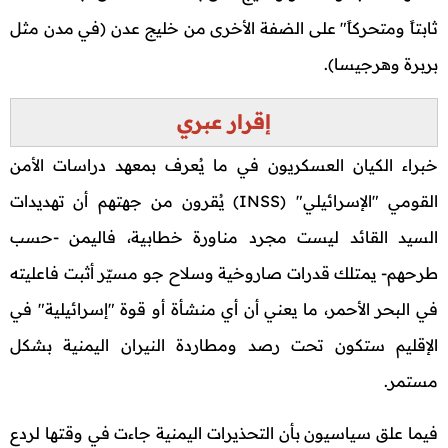
ثابتاً ومتحركاً" على الضفة الأخرى من خليج عدن (في مدن مثل
بربرة وهرجيسا).
إقرار عبري
خبراء الكيان العسكريون في ما يُعرف بمعهد دراسات الأمن
القومي "الإسرائيلي" (INSS) يُقرون من جهتهم أن تهديدات
السيد القائد ليست مجرد مناورة خطابية، فاليمن -حسب
طرحهم- يمتلك قدرات صاروخية وسلاح جو مسيّر أثبت فاعليته
في البحر الأحمر، ما يعني أن أي منشأة أو قوة "إسرائيلية" في
الإقليم ستكون تحت رصد ومطاردة النيران اليمنية بشكل
مستمر.
فيما علق سياسيون بأن التحذيرات اليمنية جاءت في وقتها لردع