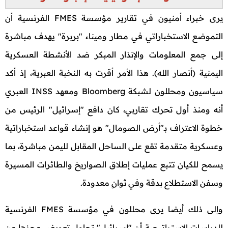
يرى خبراء أمنيون في تقارير مؤسسة FMES الفرنسية أن
التموضع الاستخباراتي في مطار وميناء "بربرة" يهدف مباشرة
إلى جمع المعلومات والإنذار المبكر ضد الأنشطة العسكرية
اليمنية (أنصار الله). هذا الأمر أقرت به النخبة العبرية، إذ أكد
سياسيون ومحللون لشبكة Bloomberg ومعهد INSS العبري
أنه ومنذ أول تحرك تقاربي، كان دافع "إسرائيل" الرئيس من
خطوة الاعتراف بـ"أرض الصومال" هو إنشاء قواعد استخباراتية
وعسكرية متقدمة تقع على الساحل المقابل لليمن مباشرة، بما
يسمح للكيان تتبع عمليات إطلاق الصواريخ والطائرات المسيرة
وسفن الاستطلاع بدقة وفي ثوانٍ معدودة.
وإلى ذلك أيضا يرى محللون في مؤسسة FMES الفرنسية
للدراسات الاستراتيجية أن "إسرائيل" تحاول تعويض عجزها عن