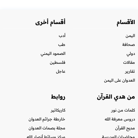
الأقسام
أقسام أخرى
اليمن
أدب
صحافة
طب
دولي
الصمود اليمني
مقالات
فلسطين
تقارير
عاجل
العدوان على اليمن
من هدي القرآن
روابط
كلمات من نور
كاريكاتير
دروس معرفة الله
خارطة جرائم العدوان
مديح القرآن
مجلة بصمات العدوان
محاضرات المدرسة
مركز وسائط أنصار الله