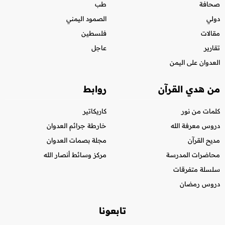
صحافة
طب
دولي
الصمود اليمني
مقالات
فلسطين
تقارير
عاجل
العدوان على اليمن
من هدي القرآن
روابط
كلمات من نور
كاريكاتير
دروس معرفة الله
خارطة جرائم العدوان
مديح القرآن
مجلة بصمات العدوان
محاضرات المدرسة
مركز وسائط أنصار الله
سلسلة متفرقات
دروس رمضان
تابعونا