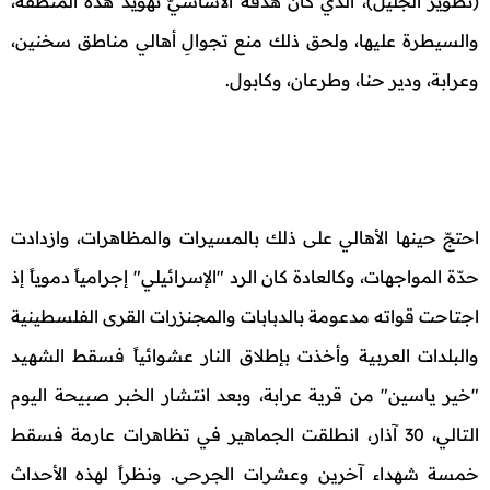
(تطوير الجليل)، الذي كان هدفه الأساسيّ تهويد هذه المنطقة،
والسيطرة عليها، ولحق ذلك منع تجوالِ أهالي مناطق سخنين،
وعرابة، ودير حنا، وطرعان، وكابول.
احتجّ حينها الأهالي على ذلك بالمسيرات والمظاهرات، وازدادت
حدّة المواجهات، وكالعادة كان الرد "الإسرائيلي" إجرامياً دموياً إذ
اجتاحت قواته مدعومة بالدبابات والمجنزرات القرى الفلسطينية
والبلدات العربية وأخذت بإطلاق النار عشوائياً فسقط الشهيد
"خير ياسين" من قرية عرابة، وبعد انتشار الخبر صبيحة اليوم
التالي، 30 آذار، انطلقت الجماهير في تظاهرات عارمة فسقط
خمسة شهداء آخرين وعشرات الجرحى. ونظراً لهذه الأحداث