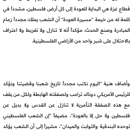
قطاع غزة هي البداية للعودة إلى كل أرض فلسطين، مشدداً في
كلمة له من خيمة "مسيرة العودة" أن الشعب يملك مجدداً زمام
المبادرة وصنع الحدث، مؤكداً أنه لا تنازل ولا تفريط ولا اعتراف
بالاحتلال على شبر واحد من الأراضي الفلسطينية.
وأضاف هنية "اليوم نكتب مجدداً تاريخ شعبنا وقضيتنا ونؤكد
للرئيس الأمريكي دونالد ترامب ولصفقته الهابطة ولكل من يقف
مع هذه الصفقة التآمرية لا تنازل عن القدس ولا بديل عن
فلسطين ولا حل إلا بالعودة"، مضيفاً "إن الشعب الفلسطيني
توحده البندقية والثوابت والميدان"، مشيراً إلى أن الشعب يؤكد