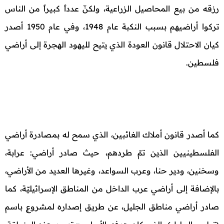
رزقه من بيع المحاصيل الزراعية، ولكنّ عدداً كبيراً من الناس
تركوا أراضيهم بسبب النكبة عام 1948، وفي عام 1950 أصدر
كيان الاحتلال قانون العودة الذي يتيح لليهود الهجرة إلى أراضي
فلسطين.
كما أصدر قانون أملاك الغائبين، الذي سمح له بمصادرة أراضي
الفلسطينيين الذين تمّ طردهم، حيث صادر أراضي: عرابة،
وسخنين، ودير حنا، وعرب السواعد، وغيرها العديد من الأراضي،
بالإضافة إلى أراضي عرب الداخل من المناطق الإسرائيليّة، كما
صادر أراضي مناطق الجليل، عن طريق إصداره لمشروعٍ باسم