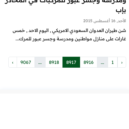
بإب
الأحد, 16 أغسطس 2015
شن طيران العدوان السعودي الامريكي , اليوم الاحد , خمس
غارات على منازل مواطنين ومدرسة وجسر عبور للمرك...
›
9067
...
8918
8917
8916
...
1
‹
الأقسام
أقسام أخرى
اليمن
أدب
صحافة
طب