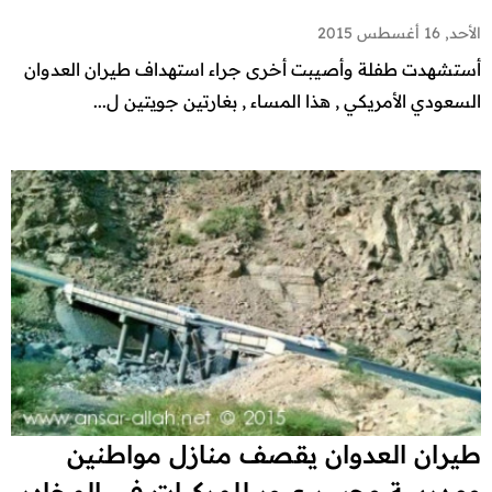
الأحد, 16 أغسطس 2015
أستشهدت طفلة وأصيبت أخرى جراء استهداف طيران العدوان
السعودي الأمريكي , هذا المساء , بغارتين جويتين ل...
طيران العدوان يقصف منازل مواطنين
ومدرسة وجسر عبور للمركبات في المخادر